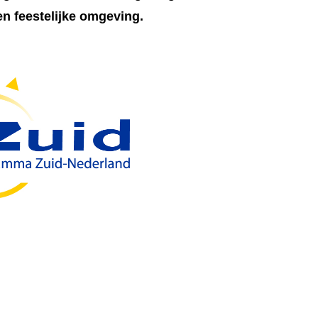
een feestelijke omgeving.
(C)
2020 MILLVISION
DISCLAIMER
PRIVACY STATEMENT
ALGEMENE VOORWAARDEN ZIJN OPVRAAGBAAR BIJ MILLVISION OF KVK