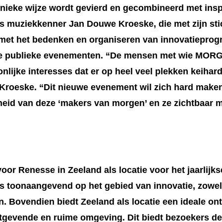
nieke wijze wordt gevierd en gecombineerd met insp
s muziekkenner Jan Douwe Kroeske, die met zijn st
met het bedenken en organiseren van innovatieprog
re publieke evenementen. “De mensen met wie MORG
nlijke interesses dat er op heel veel plekken keiha
 Kroeske. “Dit nieuwe evenement wil zich hard maken
jkheid van deze ‘makers van morgen’ en ze zichtbaar 
r Renesse in Zeeland als locatie voor het jaarlij
ls toonaangevend op het gebied van innovatie, zowel
n. Bovendien biedt Zeeland als locatie een ideale o
stgevende en ruime omgeving. Dit biedt bezoekers d