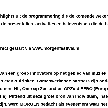
highlights uit de programmering die de komende weke
n de presentaties, activaties en belevenissen die de b
irect gestart via www.morgenfestival.nl
 van een groep innovators op het gebied van muziek
 en eten & drinken. Samenwerkende partners zijn on
Element NL, Omroep Zeeland en OPZuid EFRO (Euro
tie). Puttend uit deze grote bron van individuen, inst
g zijn, werd MORGEN bedacht als evenement waar het