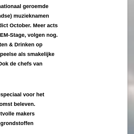
nationaal geroemde
landse) muzieknamen
ct October. Meer acts
 GEM-Stage, volgen nog.
Eten & Drinken op
peelse als smakelijke
 Ook de chefs van
speciaal voor het
komst beleven.
ntvolle makers
 grondstoffen