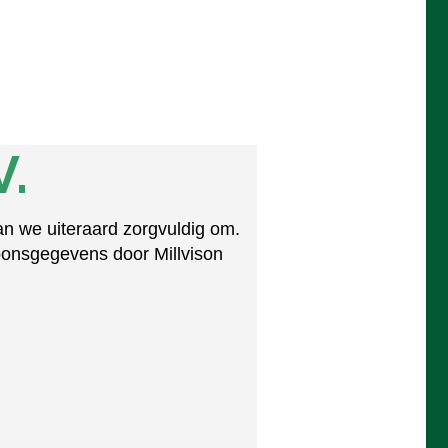
V.
n we uiteraard zorgvuldig om.
oonsgegevens door Millvison