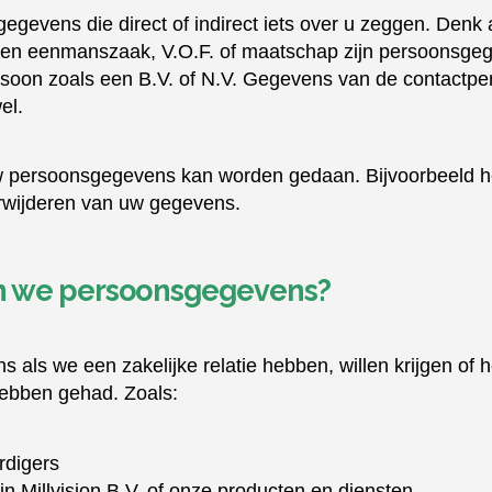
n gegevens die direct of indirect iets over u zeggen. De
een eenmanszaak, V.O.F. of maatschap zijn persoonsgege
soon zoals een B.V. of N.V. Gegevens van de contactpe
el.
w persoonsgegevens kan worden gedaan. Bijvoorbeeld he
rwijderen van uw gegevens.
n we persoonsgegevens?
ls we een zakelijke relatie hebben, willen krijgen of 
 hebben gehad. Zoals:
rdigers
 in Millvision B.V. of onze producten en diensten