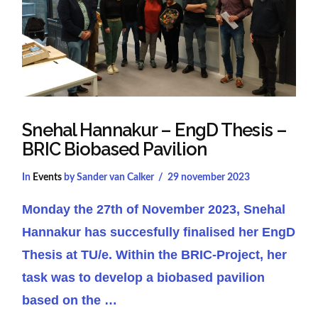
Snehal Hannakur – EngD Thesis –
BRIC Biobased Pavilion
In
Events
by Sander van Calker
29 november 2023
Monday the 27th of November 2023, Snehal
Hannakur has succesfully finalised her EngD
Thesis at TU/e. Within the BRIC-Project, her
task was to develop a biobased pavilion
based on the …