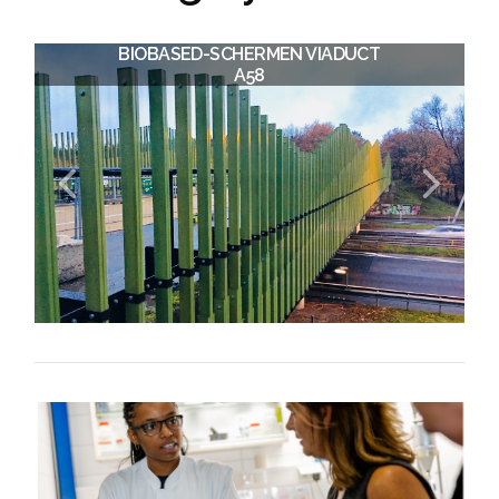
BIOBASED-SCHERMEN VIADUCT
PROMOTIE ONDERZOEK
“BIOREFINERY CONCEPT IN PAPER
A58
RECYCLING”