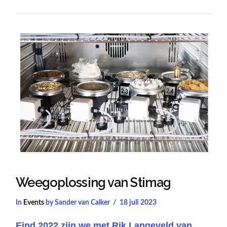
VIEW POST
Weegoplossing van Stimag
In
Events
by Sander van Calker
18 juli 2023
Eind 2022 zijn we met Rik Langeveld van